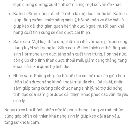
loạn cương dương, xuất tinh sớm cùng một số vấn đề khác
Ba kích: Được dùng rất nhiều như là một loại thuốc bổ. Ba kích
giúp tăng cường chức năng sinh lý, bồi bổ thận và đặc biệt là
giúp kéo dài thời gian quan hệ tình dục. Ngoài ra, rối loạn khả
năng xuất tinh cũng sẽ dần được cải thiện
Sâm cau: Một loại thảo dược hữu ích đối với nam giới bởi công
dụng tuyệt vời mang lại. Sâm cau sẽ kích thích cơ thể tăng sản
sinh Hormone sinh dục, tăng sản xuất tinh trùng. Hơn thế nữa,
còn giúp cho tinh thần được thoải mái, giảm căng thẳng, tăng
khoái cảm khi quan hệ tình dục
Nhân sâm: Không chỉ giúp bồi bổ cho cơ thể mà còn giúp tinh
thần luôn được sảng khoái thoải mái, dễ chịu. Đặc biệt, nhân
sâm giúp tăng cường các chức năng sinh lý, hỗ trợ đời sống
tình dục của nam giới được cải thiện, khắc phục các vấn đề yếu
sinh lý
Ngoài ra có hai thành phần nữa là nhục thung dung và mật nhân
cũng góp phần cải thiện khả năng sinh lý, giúp kéo dài trận yêu,
tăng sự khoái cảm.