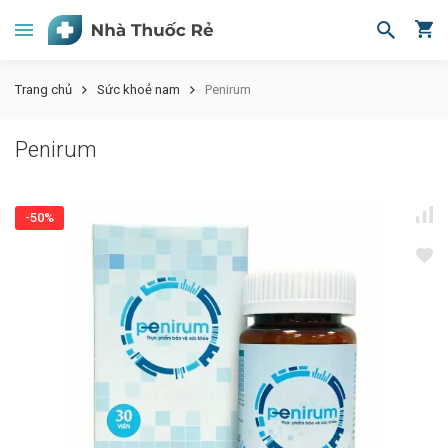
Trang chủ
Sức khoẻ nam
Penirum
Penirum
-50%