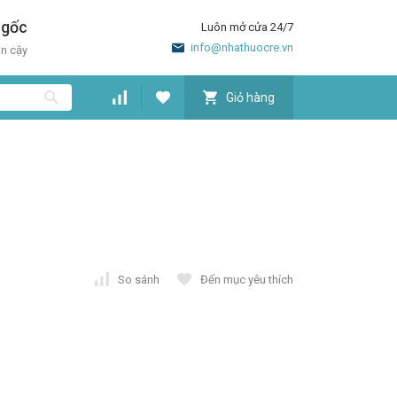
 gốc
Luôn mở cửa 24/7
info@nhathuocre.vn
in cậy
Giỏ hàng
So sánh
Đến mục yêu thích